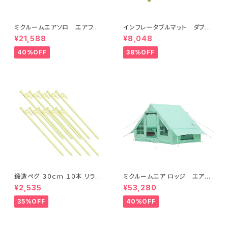
ミクルームエアソロ エアフレ
インフレータブルマット ダブル
ームテント １～２人用 簡単
サイズ 182ｘ128cm 厚み8
¥21,588
¥8,048
設営 防水 耐水圧3,000mm
cm 自動膨張 スエード調
キャンプマット 車中泊マット
40%OFF
38%OFF
鍛造ペグ ３０ｃｍ １０本 リラッ
ミクルームエア ロッジ エアフ
クスイエロー
レームテント ４～５人用 簡
¥2,535
¥53,280
単設営 広い居住空間 防
水 耐水圧3,000mm
35%OFF
40%OFF