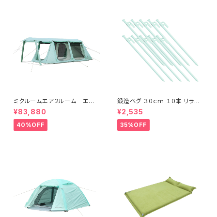
ミクルームエア２ルーム エアフ
鍛造ペグ ３０ｃｍ １０本 リラッ
レームテント ４～６人用 簡
クスグリーン
¥83,880
¥2,535
単設営 ファミリーにおすす
め 防水 耐水圧3,000mm
40%OFF
35%OFF