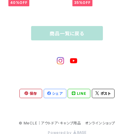
プマット 車中泊マット
40%OFF
35%OFF
商品一覧に戻る
保存
シェア
LINE
ポスト
© MeCLE｜アウトドア・キャンプ用品 オンラインショップ
Powered by