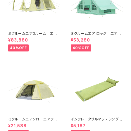
ミクルームエア２ルーム エアフ
ミクルームエア ロッジ エアフ
レームテント ４～６人用 簡
レームテント ４～５人用 簡
¥83,880
¥53,280
単設営 ファミリーにおすす
単設営 広い居住空間 防
め 防水 耐水圧3,000mm
水 耐水圧3,000mm
40%OFF
40%OFF
ミクルームエアソロ エアフレ
インフレータブルマット シングル
ームテント １～２人用 簡単
サイズ 182ｘ62cm 厚み8c
¥21,588
¥5,187
設営 防水 耐水圧3,000mm
m 自動膨張 スエード調 キャン