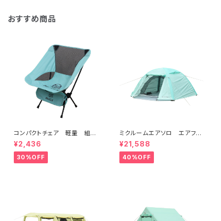
おすすめ商品
コンパクトチェア 軽量 組み
ミクルームエアソロ エアフレ
立て式 収納バッグ付 アウト
ームテント １～２人用 簡単
¥2,436
¥21,588
ドアチェア ローチェア
設営 防水 耐水圧3,000mm
30%OFF
40%OFF